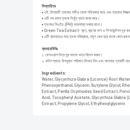
বিস্তারিতঃ
▪ এই টোনারটি ত্বকের গভীর থেকে পরিষ্কার করে এবং ত্বকের উজ্জ
▪ এটি সব রকম ত্বকে নিখুঁত ভাবে কাজ করে।
▪ ত্বকের পিএইচ (PH) ভারসাম্য বজায় রাখে।
▪ Green Tea Extract- ব্রণ, ব্রণের দাগ ও পিগমেন্টেশন দূর 
▪ এটি ব্যবহারের পরে ত্বক পরিষ্কার, মসৃণ বোধ হয়ে থাকে কোন রক
ব্যবহারবিধিঃ
১. ফেসওয়াশ দিয়ে মুখ ভালো ভাবে ক্লিন করুন।
২. কটন প্যাডে উপযুক্ত পরিমাণ টোনার নিন এবং আপনার ত্বকটি নরমভ
Ingredients:
Water, Glycyrrhiza Glabra (Licorice) Root Wate
Phenoxyethanol, Glycerin, Butylene Glycol, Rh
Extract, Perilla Ocymoides Seed Extract, Ponci
Acid, Tocopheryl Acetate, Glycyrrhiza Glabra (
Extract, Propylene Glycol, Ethylhexylglycerin.