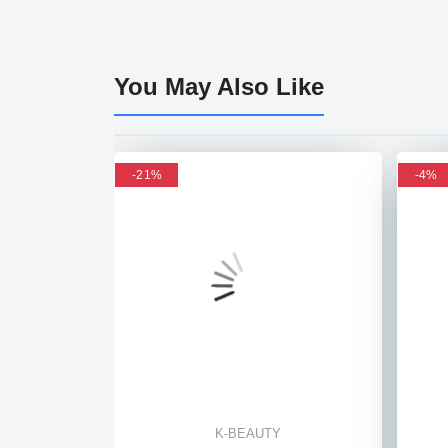
You May Also Like
Flash sale
-21%
-21%
-4%
-4%
K-BEAUTY