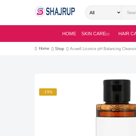
HOME
SKIN CARE
HAIR C
Home
Shop
Acwell Licorice pH Balancing Cleansi
-15%