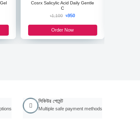
 Gel
Cosrx Salicylic Acid Daily Gentle
Christian
C
৳950
৳1,100
Order Now
সিকিউর পেমেন্ট
ptions
Multiple safe payment methods