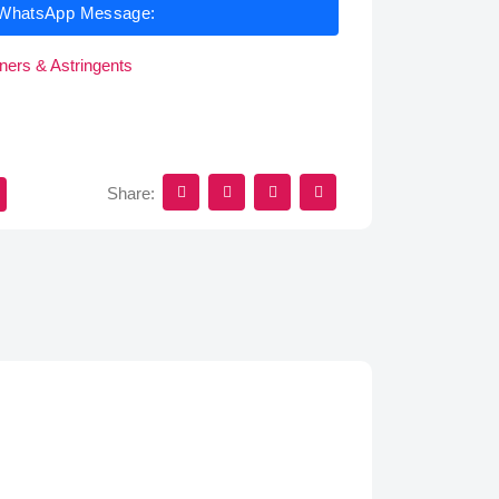
WhatsApp Message:
ners & Astringents
Share: