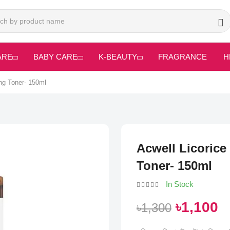
ARE
BABY CARE
K-BEAUTY
FRAGRANCE
H
ng Toner- 150ml
Acwell Licorice
Toner- 150ml
In Stock
৳1,100
৳1,300