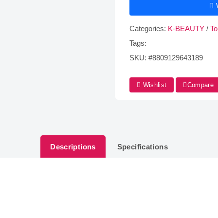
Categories:
K-BEAUTY
/
To
Tags:
SKU:
#8809129643189
Wishlist
Compare
Descriptions
Specifications