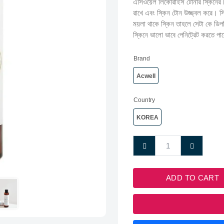
এসিওয়েল লিকোরাইস টোনার স্কিনের P
রাখে এবং স্কিন টোন উজ্জ্বল করে। 
ময়লা থাকে স্কিন তাহলে সেটা কে ডিপল
স্কিনে ভালো ভাবে পেনিট্রেট করতে প
Brand
Acwell
Country
KOREA
ADD TO CART